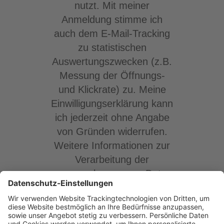
nutzt. Mit meiner
Anmeldung stimme ich
auch dem E-Mail-Tracking
zu statistischen
Auswertungszwecken (z.B.
Messung der Öffnungs-
und Klickrate) zu. Meine
Einwilligungserklärung kann
ich jederzeit ohne Angabe
von Gründen widerrufen.
Weitere Informationen zur
Verarbeitung der
personenbezogenen Daten
dazu und das
Widerrufsrecht erhalte ich
unter