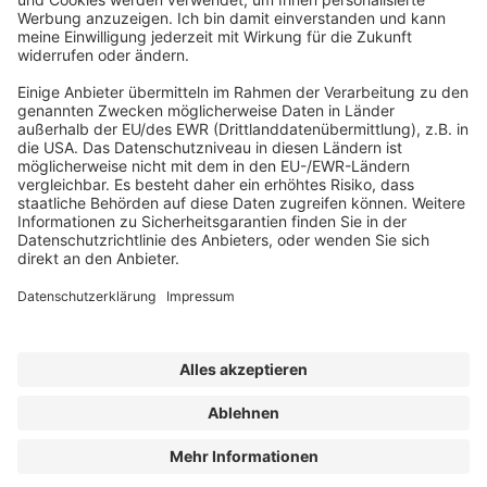
Datenschutzerklärung
.
Registrieren
Impressum
|
Bildrechte
|
Datenschutz
|
FORUM VERLAG
HERKERT GMBH
|
Erklärung zur Barrierefreiheit
|
AGB und
Lizenzbedingungen
|
Abo kündigen
© inspiration.der-sanierungsvorsprung.de